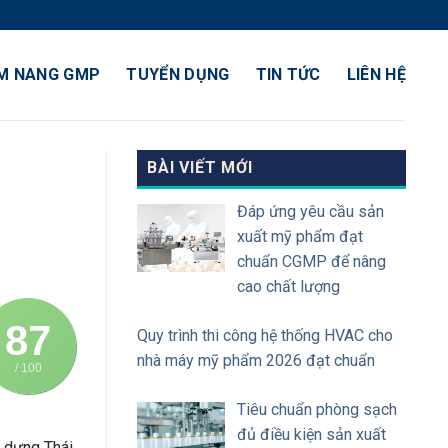
M NANG GMP
TUYỂN DỤNG
TIN TỨC
LIÊN HỆ
BÀI VIẾT MỚI
Đáp ứng yêu cầu sản
xuất mỹ phẩm đạt
chuẩn CGMP để nâng
cao chất lượng
87
Quy trình thi công hệ thống HVAC cho
nhà máy mỹ phẩm 2026 đạt chuẩn
/ 100
Tiêu chuẩn phòng sạch
đủ điều kiện sản xuất
y dựng Thái