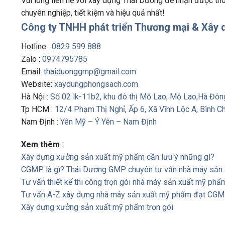
Vui lòng liên hệ với xây dựng Thái Dương để nhận được thô
chuyên nghiệp, tiết kiệm và hiệu quả nhất!
Công ty TNHH phát triển Thương mại & Xây 
Hotline :
0829 599 888
Zalo :
0974795785
Email:
thaiduonggmp@gmail.com
Website:
xaydungphongsach.com
Hà Nội :
Số 02 lk-11b2, khu đô thị Mỗ Lao, Mộ Lao,Hà Đông
Tp HCM :
12/4 Phạm Thị Nghỉ, Ấp 6, Xã Vĩnh Lộc A, Bình C
Nam Định :
Yên Mỹ – Ý Yên – Nam Định
Xem thêm
:
Xây dựng xưởng sản xuất mỹ phẩm cần lưu ý những gì?
CGMP là gì? Thái Dương GMP chuyên tư vấn nhà máy sả
Tư vấn thiết kế thi công trọn gói nhà máy sản xuất mỹ phẩ
Tư vấn A-Z xây dựng nhà máy sản xuất mỹ phẩm đạt CG
Xây dựng xưởng sản xuất mỹ phẩm trọn gói