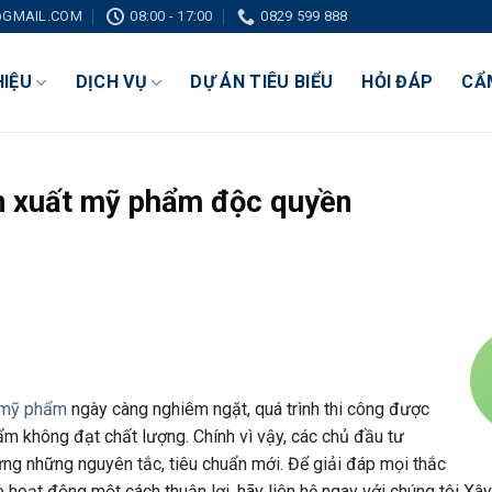
GMAIL.COM
08:00 - 17:00
0829 599 888
HIỆU
DỊCH VỤ
DỰ ÁN TIÊU BIỂU
HỎI ĐÁP
CẨ
n xuất mỹ phẩm độc quyền
 mỹ phẩm
ngày càng nghiêm ngặt, quá trình thi công được
m không đạt chất lượng. Chính vì vậy, các chủ đầu tư
ng những nguyên tắc, tiêu chuẩn mới. Để giải đáp mọi thắc
 hoạt động một cách thuận lợi, hãy liên hệ ngay với chúng tôi Xâ