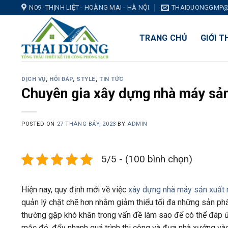
Skip
N09 -THỊNH LIỆT - HOÀNG MAI - HÀ NỘI
THAIDUONGGMP@
to
content
TRANG CHỦ
GIỚI T
DỊCH VỤ
,
HỎI ĐÁP
,
STYLE
,
TIN TỨC
Chuyên gia xây dựng nhà máy sả
POSTED ON
27 THÁNG BẢY, 2023
BY
ADMIN
5/5 - (100 bình chọn)
Hiện nay, quy định mới về việc
xây dựng nhà máy sản xuất
quản lý chặt chẽ hơn nhằm giảm thiểu tối đa những sản phẩ
thường gặp khó khăn trong vấn đề làm sao để có thể đáp ứ
mắc đó, đẩy nhanh quá trình thi công và đưa nhà xưởng vào