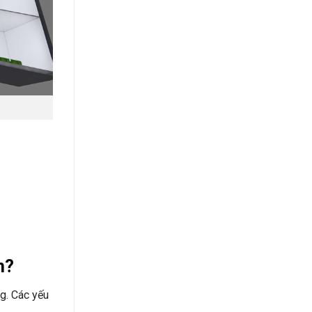
m?
g. Các yếu