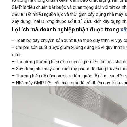
tố trong hệ thống chuẩn GMP đảm bảo chất lượng sản phẩm
GMP là tiêu chuẩn bắt buộc và quan trọng đối với tất cả n
đầu tư rất nhiều nguồn lực và thời gian xây dựng nhà máy
Xây dựng Thái Dương thuộc số ít đủ điều kiện xây dựng 
Lợi ích mà doanh nghiệp nhận được trong
xâ
– Toàn bộ dây chuyền sản xuất tuân theo quy trình vì vậy có
– Chi phí sản xuất được giảm xuống đáng kể vì quy trình ki
sinh.
– Tạo dựng thương hiệu độc quyền, giữ niềm tin của khách h
– Xây dựng nhà máy sản xuất mỹ phẩm dễ dàng truyền thôn
– Thương hiệu dễ dàng vươn ra tầm quốc tế nâng cao độ cạ
– Nhà máy GMP tiếp cận hiệu quả để cải thiện quy trình 