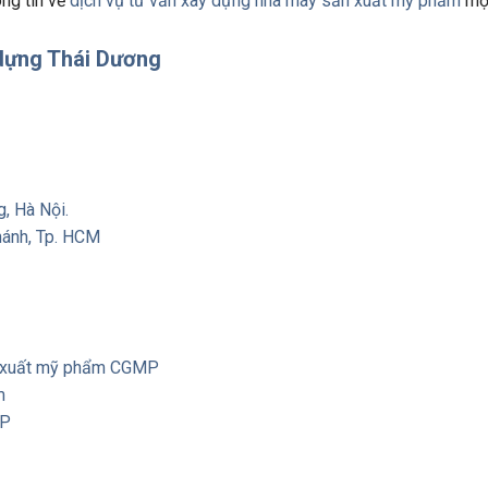
ng tin về
dịch vụ tư vấn xây dựng nhà máy sản xuất mỹ phẩm
mộ
dựng Thái Dương
, Hà Nội.
hánh, Tp. HCM
n xuất mỹ phẩm CGMP
m
MP