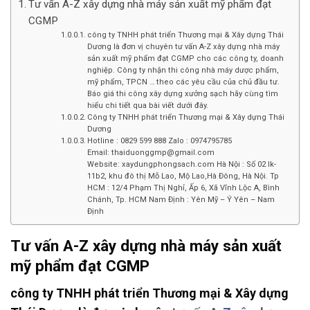
Tư vấn A-Z xây dựng nhà máy sản xuất mỹ phẩm đạt
CGMP
công ty TNHH phát triển Thương mại & Xây dựng Thái
Dương là đơn vị chuyên tư vấn A-Z xây dựng nhà máy
sản xuất mỹ phẩm đạt CGMP cho các công ty, doanh
nghiệp. Công ty nhận thi công nhà máy dược phẩm,
mỹ phẩm, TPCN … theo các yêu cầu của chủ đầu tư.
Báo giá thi công xây dựng xưởng sạch hãy cùng tìm
hiểu chi tiết qua bài viết dưới đây.
Công ty TNHH phát triển Thương mại & Xây dựng Thái
Dương
Hotline : 0829 599 888 Zalo : 0974795785
Email: thaiduonggmp@gmail.com
Website: xaydungphongsach.com Hà Nội : Số 02 lk-
11b2, khu đô thị Mỗ Lao, Mộ Lao,Hà Đông, Hà Nội. Tp
HCM : 12/4 Phạm Thị Nghỉ, Ấp 6, Xã Vĩnh Lộc A, Bình
Chánh, Tp. HCM Nam Định : Yên Mỹ – Ý Yên – Nam
Định
Tư vấn A-Z xây dựng nhà máy sản xuất
mỹ phẩm đạt CGMP
công ty TNHH phát triển Thương mại & Xây dựng