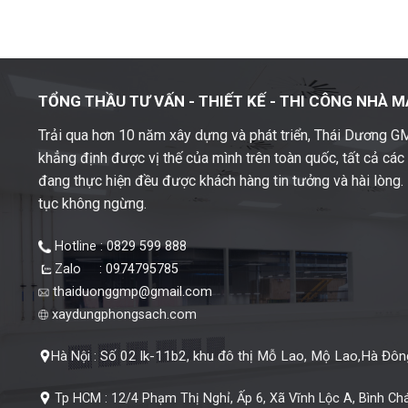
TỔNG THẦU TƯ VẤN - THIẾT KẾ -
THI CÔNG NHÀ M
Trải qua hơn 10 năm xây dựng và phát triển, Thái Dương 
khẳng định được vị thế của mình trên toàn quốc, tất cả cá
đang thực hiện đều được khách hàng tin tưởng và hài lòng. M
tục không ngừng.
Hotline : 0829 599 888
Zalo : 0974795785
thaiduonggmp@gmail.com
xaydungphongsach.com
Số 02 lk-11b2, khu đô thị Mỗ Lao, Mộ Lao,Hà Đông
Hà Nội :
Tp HCM :
12/4 Phạm Thị Nghỉ, Ấp 6, Xã Vĩnh Lộc A, Bình Ch