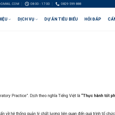
GMAIL.COM
08:00 - 17:00
0829 599 888
HIỆU
DỊCH VỤ
DỰ ÁN TIÊU BIỂU
HỎI ĐÁP
CẨ
atory Practice”. Dịch theo nghĩa Tiếng Việt là
“Thực hành tốt p
uẩn về hệ thống quản lý chất lượng liên quan đến quá trình tổ chứ