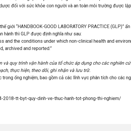
 dược đối với sức khỏe con người và an toàn môi trường được lập
c Y tế thế giới “HANDBOOK-GOOD LABORATORY PRACTICE (GLP)” ấn
ành thì GLP được định nghĩa như sau:
ss and the conditions under which non-clinical health and enviro
d, archived and reported.”
ện và quy trình vận hành của tổ chức áp dụng cho các nghiên cứ
h, thực hiện, theo dõi, ghi nhận và lưu trữ.
c trong ống nghiệm, bao gồm cả các lĩnh vực phân tích cho các n
4-2018-tt-byt-quy-dinh-ve-thuc-hanh-tot-phong-thi-nghiem/