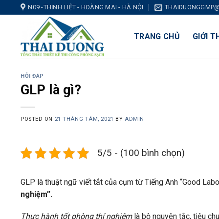
Skip
N09 -THỊNH LIỆT - HOÀNG MAI - HÀ NỘI
THAIDUONGGMP@
to
content
TRANG CHỦ
GIỚI T
HỎI ĐÁP
GLP là gì?
POSTED ON
21 THÁNG TÁM, 2021
BY
ADMIN
5/5 - (100 bình chọn)
GLP là thuật ngữ viết tắt của cụm từ Tiếng Anh “Good Labor
nghiệm”.
Thực hành tốt phòng thí nghiệm
là bộ nguyên tắc, tiêu ch