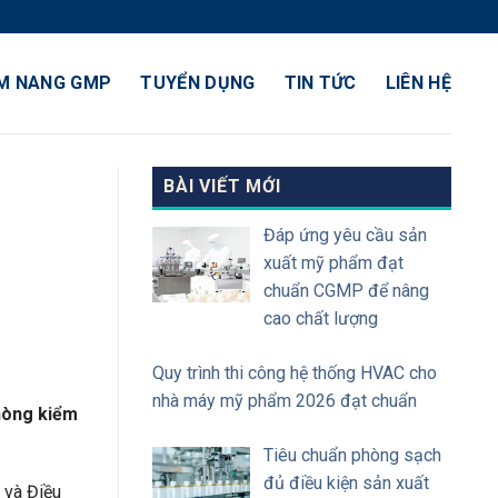
M NANG GMP
TUYỂN DỤNG
TIN TỨC
LIÊN HỆ
BÀI VIẾT MỚI
Đáp ứng yêu cầu sản
xuất mỹ phẩm đạt
chuẩn CGMP để nâng
cao chất lượng
Quy trình thi công hệ thống HVAC cho
nhà máy mỹ phẩm 2026 đạt chuẩn
hòng kiểm
Tiêu chuẩn phòng sạch
đủ điều kiện sản xuất
c và Điều