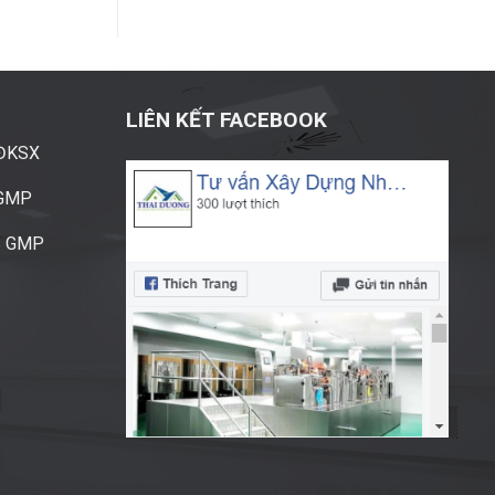
LIÊN KẾT FACEBOOK
ĐĐKSX
CGMP
S GMP