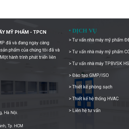
•
DỊCH VỤ
ÁY MỸ PHẨM - TPCN
> Tư vấn nhà máy mỹ phẩm 
GMP đã và đang ngày càng
c sản phẩm của chúng tôi đã và
> Tư vấn nhà máy mỹ phẩm 
ột hành trình phát triển liên
> Tư vấn nhà máy TPBVSK H
> Đào tạo GMP/ISO
> Thiết kế phòng sạch
> Thiết kế hệ thống HVAC
> Liên hệ tư vấn
, Hà Nội.
ánh, Tp. HCM