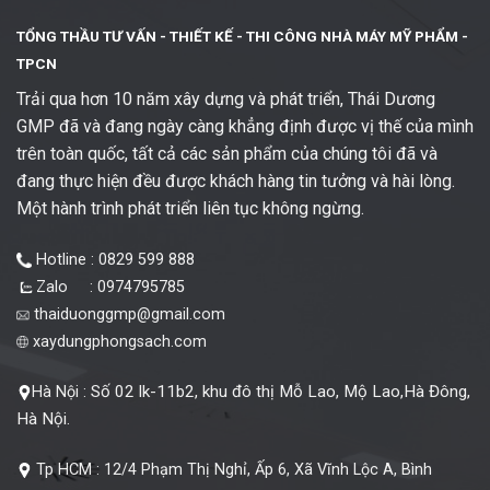
TỔNG THẦU TƯ VẤN - THIẾT KẾ -
THI CÔNG NHÀ MÁY MỸ PHẨM -
TPCN
Trải qua hơn 10 năm xây dựng và phát triển, Thái Dương
GMP đã và đang ngày càng khẳng định được vị thế của mình
trên toàn quốc, tất cả các sản phẩm của chúng tôi đã và
đang thực hiện đều được khách hàng tin tưởng và hài lòng.
Một hành trình phát triển liên tục không ngừng.
Hotline : 0829 599 888
Zalo : 0974795785
thaiduonggmp@gmail.com
xaydungphongsach.com
Số 02 lk-11b2, khu đô thị Mỗ Lao, Mộ Lao,Hà Đông,
Hà Nội :
Hà Nội.
Tp HCM :
12/4 Phạm Thị Nghỉ, Ấp 6, Xã Vĩnh Lộc A, Bình