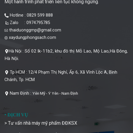
Một hành trình phát triển liên tục không ngừng.
Hotline : 0829 599 888
Zalo : 0974795785
thaiduonggmp@gmail.com
xaydungphongsach.com
Số 02 lk-11b2, khu đô thị Mỗ Lao, Mộ Lao,Hà Đông,
Hà Nội :
Hà Nội.
Tp HCM :
12/4 Phạm Thị Nghỉ, Ấp 6, Xã Vĩnh Lộc A, Bình
Chánh, Tp. HCM
Nam Định :
Yên Mỹ - Ý Yên - Nam Định
•
DỊCH VỤ
> Tư vấn nhà máy mỹ phẩm ĐĐKSX