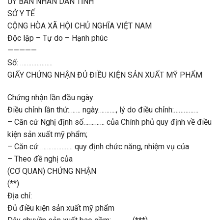
ỦY BAN NHÂN DÂN TỈNH
SỞ Y TẾ
CỘNG HÒA XÃ HỘI CHỦ NGHĨA VIỆT NAM
Độc lập – Tự do – Hạnh phúc
—————
Số: ………………..
GIẤY CHỨNG NHẬN ĐỦ ĐIỀU KIỆN SẢN XUẤT MỸ PHẨM
Chứng nhận lần đầu ngày:
Điều chỉnh lần thứ:……. ngày……….., lý do điều chỉnh:……………
– Căn cứ Nghị định số…………. của Chính phủ quy định về điều
kiện sản xuất mỹ phẩm;
– Căn cứ ……………….. quy định chức năng, nhiệm vụ của
– Theo đề nghị của
(CƠ QUAN) CHỨNG NHẬN
(**)
Địa chỉ:
Đủ điều kiện sản xuất mỹ phẩm