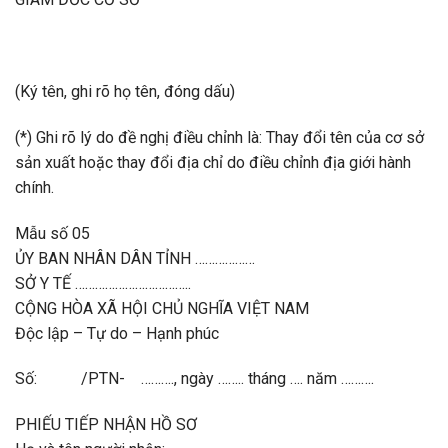
(Ký tên, ghi rõ họ tên, đóng dấu)
(*) Ghi rõ lý do đề nghị điều chỉnh là: Thay đổi tên của cơ sở
sản xuất hoặc thay đổi địa chỉ do điều chỉnh địa giới hành
chính.
Mẫu số 05
ỦY BAN NHÂN DÂN TỈNH ………………
SỞ Y TẾ ……………………………..
CỘNG HÒA XÃ HỘI CHỦ NGHĨA VIỆT NAM
Độc lập – Tự do – Hạnh phúc
Số: /PTN- ………., ngày …….. tháng …. năm ……….
PHIẾU TIẾP NHẬN HỒ SƠ