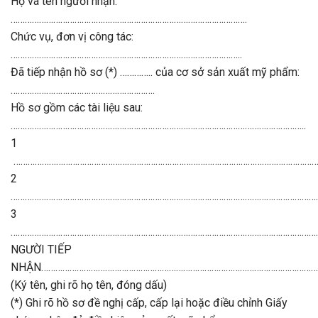
Họ và tên người nhận:
……………………………………………………………………………………….
Chức vụ, đơn vị công tác:
……………………………………………………………………………………..
Đã tiếp nhận hồ sơ (*) ………….. của cơ sở sản xuất mỹ phẩm:
…………………………………………………….
Hồ sơ gồm các tài liệu sau:
……………………………………………………………………………………………………………..
1
…………………………………………………………………………………………………………………
2
…………………………………………………………………………………………………………………
3
……………………………………………………………………………………………………………………
NGƯỜI TIẾP
NHẬN…………………………………………………………………………………………………………
(Ký tên, ghi rõ họ tên, đóng dấu)
(*) Ghi rõ hồ sơ đề nghị cấp, cấp lại hoặc điều chỉnh Giấy