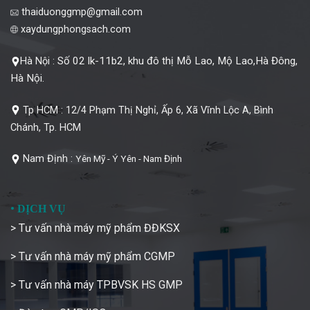
thaiduonggmp@gmail.com
xaydungphongsach.com
Số 02 lk-11b2, khu đô thị Mỗ Lao, Mộ Lao,Hà Đông,
Hà Nội :
Hà Nội.
Tp HCM :
12/4 Phạm Thị Nghỉ, Ấp 6, Xã Vĩnh Lộc A, Bình
Chánh, Tp. HCM
Nam Định :
Yên Mỹ - Ý Yên - Nam Định
•
DỊCH VỤ
> Tư vấn nhà máy mỹ phẩm ĐĐKSX
> Tư vấn nhà máy mỹ phẩm CGMP
> Tư vấn nhà máy TPBVSK HS GMP