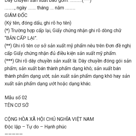
Dây chuyền sản xuất bao gồm: …………(***)
………., ngày …….. tháng …. năm ……….
GIÁM ĐỐC
(Ký tên, đóng dấu, ghi rõ họ tên)
(*) Trường hợp cấp lại, Giấy chứng nhận ghi rõ dòng chữ
“BẢN CẤP LẠI”.
(**) Ghi rõ tên cơ sở sản xuất mỹ phẩm nêu trên Đơn đề nghị
cấp Giấy chứng nhận đủ điều kiện sản xuất mỹ phẩm.
(***) Ghi rõ dây chuyền sản xuất là: Dây chuyền đóng gói sản
phẩm; sản xuất bán thành phẩm dạng khô; sản xuất bán
thành phẩm dạng ướt; sản xuất sản phẩm dạng khô hay sản
xuất sản phẩm dạng ướt hoặc dạng khác.
Mẫu số 02
TÊN CƠ SỞ
CỘNG HÒA XÃ HỘI CHỦ NGHĨA VIỆT NAM
Độc lập – Tự do – Hạnh phúc
—————