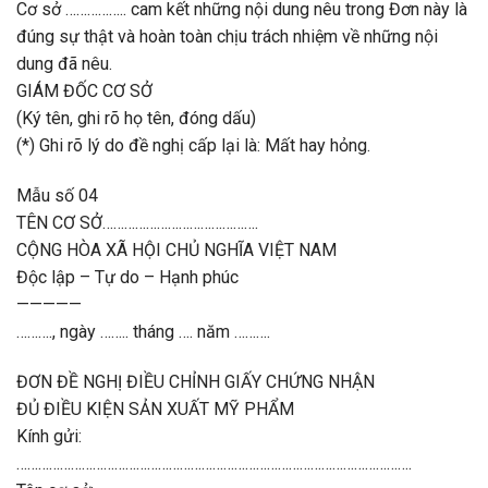
Cơ sở …………….. cam kết những nội dung nêu trong Đơn này là
đúng sự thật và hoàn toàn chịu trách nhiệm về những nội
dung đã nêu.
GIÁM ĐỐC CƠ SỞ
(Ký tên, ghi rõ họ tên, đóng dấu)
(*) Ghi rõ lý do đề nghị cấp lại là: Mất hay hỏng.
Mẫu số 04
TÊN CƠ SỞ…………………………………….
CỘNG HÒA XÃ HỘI CHỦ NGHĨA VIỆT NAM
Độc lập – Tự do – Hạnh phúc
—————
………., ngày …….. tháng …. năm ……….
ĐƠN ĐỀ NGHỊ ĐIỀU CHỈNH GIẤY CHỨNG NHẬN
ĐỦ ĐIỀU KIỆN SẢN XUẤT MỸ PHẨM
Kính gửi:
……………………………………………………………………………………………….