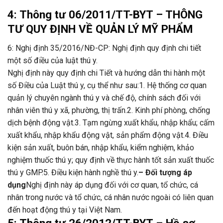
4: Thông tư 06/2011/TT-BYT – THÔNG
TƯ QUY ĐỊNH VỀ QUẢN LÝ MỸ PHẨM
6: Nghị định 35/2016/NĐ-CP: Nghị định quy định chi tiết
một số điều của luật thú y.
Nghị định này quy định chi Tiết và hướng dẫn thi hành một
số Điều của Luật thú y, cụ thể như sau:
1. Hệ thống cơ quan
quản lý chuyên ngành thú y và chế độ, chính sách đối với
nhân viên thú y xã, phường, thị trấn.
2. Kinh phí phòng, chống
dịch bệnh động vật.
3. Tạm ngừng xuất khẩu, nhập khẩu; cấm
xuất khẩu, nhập khẩu động vật, sản phẩm động vật.
4. Điều
kiện sản xuất, buôn bán, nhập khẩu, kiểm nghiệm, khảo
nghiệm thuốc thú y; quy định về thực hành tốt sản xuất thuốc
thú y GMP.
5. Điều kiện hành nghề thú y.
– Đối tượng áp
dụng
Nghị định này áp dụng đối với cơ quan, tổ chức, cá
nhân
tr
ong nước và tổ chức, cá nhân nước ngoài có liên quan
đến hoạt động thú y tại Việt Nam.