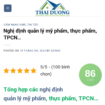
Skip
to
content
CẨM NANG GMP
,
TIN TỨC
Nghị định quản lý mỹ phẩm, thực phẩm,
TPCN…
POSTED ON
18 THÁNG BA, 2023
BY
ADMIN
5/5 - (100 bình
86
chọn)
/ 100
Tổng hợp các
nghị định
quản lý mỹ phẩm
, thực phẩm, TPCN…