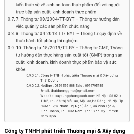
kiến thức về vệ sinh an toàn thực phẩm đối với người
trực tiếp sản xuất, kinh doanh thực phẩm
7: Thông tư 08/2004/TT-BYT – Thông tư hướng dẫn
việc quản lý các sản phẩm chức năng
8: Thông tư 04 2018 TT/ BYT – Thông tư quy định về
thực hành tốt phòng thí nghiệm
10: Thông tư 18/2019/TT-BY – Thông tư GMP, Thông
tư hướng dẫn thực hàng sản xuất tốt (GMP) trong sản
xuất, kinh doanh, kinh doanh thực phẩm bảo vệ sức
khỏe.
Công ty TNHH phát triển Thương mại & Xây dựng
Thái Dương
Hotline : 0829 599 888 Zalo : 0974795785
Email: thaiduonggmp@gmail.com
Website: xaydungphongsach.com Hà Nội : Số 02 lk-
11b2, khu đô thị Mỗ Lao, Mộ Lao,Hà Đông, Hà Nội. Tp
HCM : 12/4 Phạm Thị Nghỉ, Ấp 6, Xã Vĩnh Lộc A,
Bình Chánh, Tp. HCM Nam Định : Yên Mỹ – Ý Yên –
Nam Định
Công ty TNHH phát triển Thương mại & Xây dựng