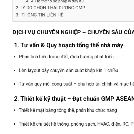
4. Hỗ trợ hồ sơ pháp lý đầy đủ
LÝ DO CHỌN THÁI DƯƠNG GMP
THÔNG TIN LIÊN HỆ
DỊCH VỤ CHUYÊN NGHIỆP – CHUYÊN SÂU CỦ
1.
Tư vấn & Quy hoạch tổng thể nhà máy
Phân tích hiện trạng đất, định hướng phát triển
Lên layout dây chuyền sản xuất khép kín 1 chiều
Tư vấn quy mô, công suất – phù hợp tài chính và mục t
2.
Thiết kế kỹ thuật – Đạt chuẩn GMP ASEA
Thiết kế mặt bằng tổng thể, phân khu chức năng
Thiết kế chi tiết hệ thống: phòng sạch, HVAC, điện, RO, 