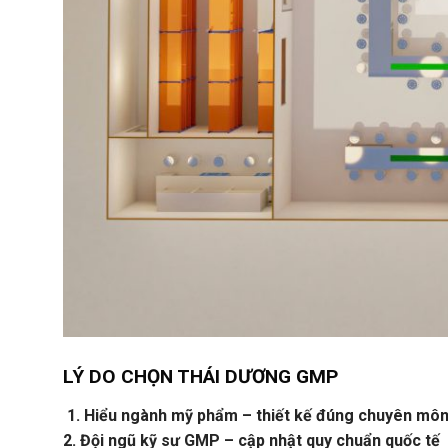
LÝ DO CHỌN THÁI DƯƠNG GMP
1. Hiểu ngành mỹ phẩm – thiết kế đúng chuyên mô
2.
Đội ngũ kỹ sư GMP – cập nhật quy chuẩn quốc tế