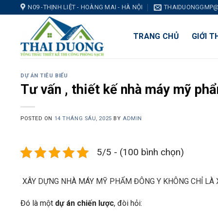
Skip
N09 -THỊNH LIỆT - HOÀNG MAI - HÀ NỘI
THAIDUONGGMP@
to
content
TRANG CHỦ
GIỚI T
DỰ ÁN TIÊU BIỂU
Tư vấn , thiết kế nhà máy mỹ ph
POSTED ON
14 THÁNG SÁU, 2025
BY
ADMIN
5/5 - (100 bình chọn)
XÂY DỰNG NHÀ MÁY MỸ PHẨM ĐÔNG Y KHÔNG CHỈ LÀ
Đó là một
dự án chiến lược
, đòi hỏi: