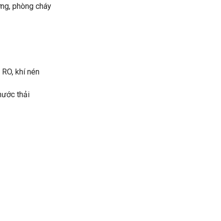
ờng, phòng cháy
 RO, khí nén
nước thải