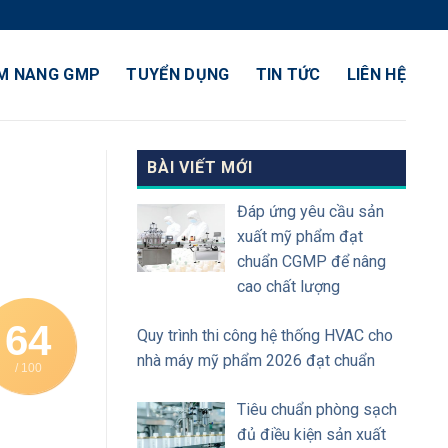
M NANG GMP
TUYỂN DỤNG
TIN TỨC
LIÊN HỆ
BÀI VIẾT MỚI
Đáp ứng yêu cầu sản
xuất mỹ phẩm đạt
chuẩn CGMP để nâng
cao chất lượng
64
Quy trình thi công hệ thống HVAC cho
nhà máy mỹ phẩm 2026 đạt chuẩn
/ 100
Tiêu chuẩn phòng sạch
đủ điều kiện sản xuất