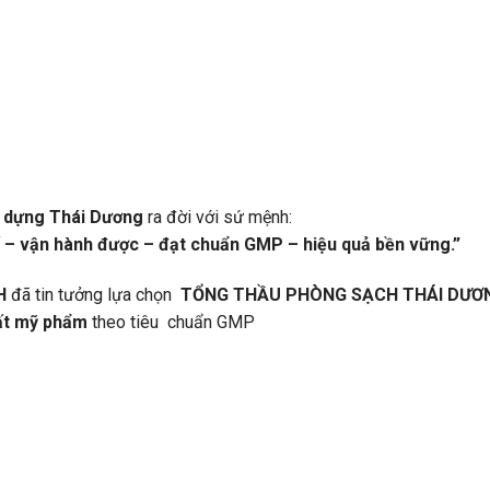
y dựng Thái Dương
ra đời với sứ mệnh:
 – vận hành được – đạt chuẩn GMP – hiệu quả bền vững.”
H
đã tin tưởng lựa chọn
TỔNG THẦU PHÒNG SẠCH THÁI DƯƠ
uất mỹ phẩm
theo tiêu chuẩn GMP