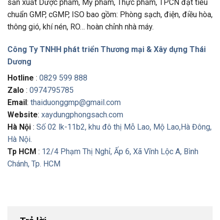
sản xuất Dược phẩm, Mỹ phẩm, Thực phẩm, TPCN đạt tiêu
chuẩn GMP, cGMP, ISO bao gồm: Phòng sạch, điện, điều hòa,
thông gió, khí nén, RO… hoàn chỉnh nhà máy.
Công Ty TNHH phát triển Thương mại & Xây dựng Thái
Dương
Hotline
:
0829 599 888
Zalo
:
0974795785
Email
:
thaiduonggmp@gmail.com
Website
:
xaydungphongsach.com
Hà Nội
:
Số 02 lk-11b2, khu đô thị Mỗ Lao, Mộ Lao,Hà Đông,
Hà Nội.
Tp HCM
:
12/4 Phạm Thị Nghỉ, Ấp 6, Xã Vĩnh Lộc A, Bình
Chánh, Tp. HCM