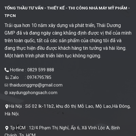
TỔNG THẦU TƯ VẤN - THIẾT KẾ -
THI CÔNG NHÀ MÁY MỸ PHẨM -
TPCN
Trải qua hơn 10 năm xây dựng và phát triển, Thái Dương
GMP đã và đang ngày càng khẳng định được vị thế của mình
trên toàn quốc, tất cả các sản phẩm của chúng tôi đã và
đang thực hiện đều được khách hàng tin tưởng và hài lòng.
Một hành trình phát triển liên tục không ngừng.
Hotline : 0829 599 888
Zalo : 0974795785
thaiduonggmp@gmail.com
xaydungphongsach.com
Số 02 lk-11b2, khu đô thị Mỗ Lao, Mộ Lao,Hà Đông,
Hà Nội :
Hà Nội.
Tp HCM :
12/4 Phạm Thị Nghỉ, Ấp 6, Xã Vĩnh Lộc A, Bình
Chánh, Tp. HCM