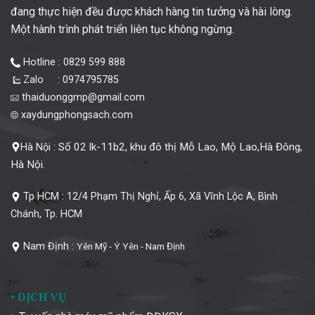
đang thực hiện đều được khách hàng tin tưởng và hài lòng.
Một hành trình phát triển liên tục không ngừng.
Hotline : 0829 599 888
Zalo : 0974795785
thaiduonggmp@gmail.com
xaydungphongsach.com
Số 02 lk-11b2, khu đô thị Mỗ Lao, Mộ Lao,Hà Đông,
Hà Nội :
Hà Nội.
Tp HCM :
12/4 Phạm Thị Nghỉ, Ấp 6, Xã Vĩnh Lộc A, Bình
Chánh, Tp. HCM
Nam Định :
Yên Mỹ - Ý Yên - Nam Định
•
DỊCH VỤ