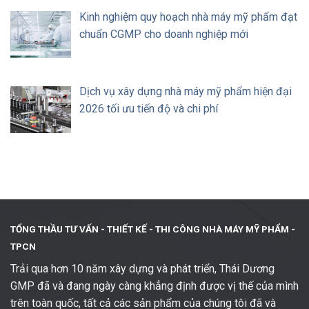
Kinh nghiệm quy hoạch nhà máy mỹ phẩm đạt
chuẩn CGMP cho doanh nghiệp mới
Dịch vụ xây dựng nhà máy mỹ phẩm hiện đại
2026 tối ưu tiến độ và chi phí
TỔNG THẦU TƯ VẤN - THIẾT KẾ -
THI CÔNG NHÀ MÁY MỸ PHẨM -
TPCN
Trải qua hơn 10 năm xây dựng và phát triển, Thái Dương
GMP đã và đang ngày càng khẳng định được vị thế của mình
trên toàn quốc, tất cả các sản phẩm của chúng tôi đã và