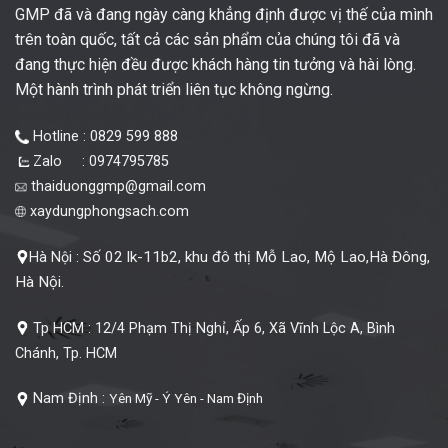
GMP đã và đang ngày càng khẳng định được vị thế của mình
trên toàn quốc, tất cả các sản phẩm của chúng tôi đã và
đang thực hiện đều được khách hàng tin tưởng và hài lòng.
Một hành trình phát triển liên tục không ngừng.
Hotline : 0829 599 888
Zalo : 0974795785
thaiduonggmp@gmail.com
xaydungphongsach.com
Số 02 lk-11b2, khu đô thị Mỗ Lao, Mộ Lao,Hà Đông,
Hà Nội :
Hà Nội.
Tp HCM :
12/4 Phạm Thị Nghỉ, Ấp 6, Xã Vĩnh Lộc A, Bình
Chánh, Tp. HCM
Nam Định :
Yên Mỹ - Ý Yên - Nam Định