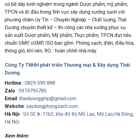
có bề dày kinh nghiệm trong ngành Dược phẩm, mỹ phẩm,
TPCN và đi đầu trong lĩnh vực xây dựng xưởng sạch với
phương châm Uy Tín – Chuyên Nghiệp – Chất lượng, Thái
Dương chuyên thiết kế – thi công các nhà xưởng phục vụ
sản xuất Dược phẩm, Mỹ phẩm, Thực phẩm, TPCN đạt tiêu
chuẩn GMP, cGMP, ISO bao gồm: Phòng sạch, điện, điều hòa,
thông gió, khí nén, RO… hoàn chỉnh nhà máy.
Công Ty TNHH phát triển Thương mại & Xây dựng Thái
Dương
Hotline
:
0829 599 888
Zalo
:
0974795785
Email
:
thaiduonggmp@gmail.com
Website
:
xaydungphongsach.com
Hà Nội
:
Số 02 lk-11b2, khu đô thị Mỗ Lao, Mộ Lao,Hà Đông,
Hà Nội.
Xem thêm: