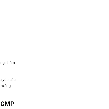
dụng nhằm
c yêu cầu
 trường
 CGMP