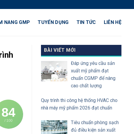
M NANG GMP
TUYỂN DỤNG
TIN TỨC
LIÊN HỆ
BÀI VIẾT MỚI
rình
Đáp ứng yêu cầu sản
xuất mỹ phẩm đạt
chuẩn CGMP để nâng
cao chất lượng
Quy trình thi công hệ thống HVAC cho
nhà máy mỹ phẩm 2026 đạt chuẩn
84
/ 100
Tiêu chuẩn phòng sạch
đủ điều kiện sản xuất