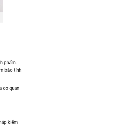
nh phẩm,
m bảo tính
a cơ quan
pháp kiểm