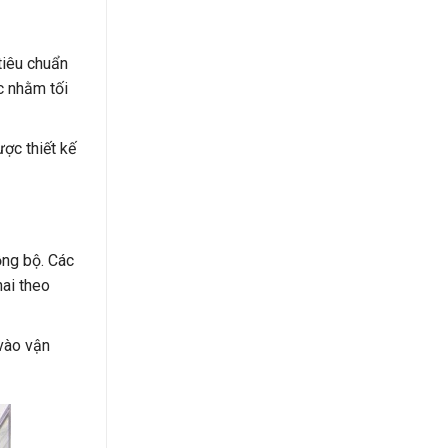
tiêu chuẩn
c nhằm tối
ợc thiết kế
ồng bộ. Các
ai theo
 vào vận