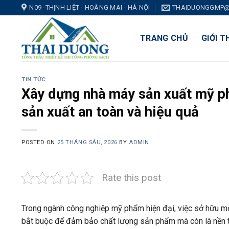
Skip
N09 -THỊNH LIỆT - HOÀNG MAI - HÀ NỘI
THAIDUONGGMP@
to
content
TRANG CHỦ
GIỚI T
TIN TỨC
Xây dựng nhà máy sản xuất mỹ 
sản xuất an toàn và hiệu quả
POSTED ON
25 THÁNG SÁU, 2026
BY
ADMIN
Rate this post
Trong ngành công nghiệp mỹ phẩm hiện đại, việc sở hữu m
bắt buộc để đảm bảo chất lượng sản phẩm mà còn là nền t