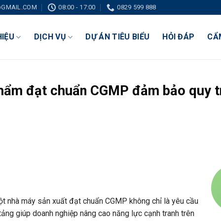
GMAIL.COM
08:00 - 17:00
0829 599 888
HIỆU
DỊCH VỤ
DỰ ÁN TIÊU BIỂU
HỎI ĐÁP
CẨ
phẩm đạt chuẩn CGMP đảm bảo quy t
ột nhà máy sản xuất đạt chuẩn CGMP không chỉ là yêu cầu
ảng giúp doanh nghiệp nâng cao năng lực cạnh tranh trên